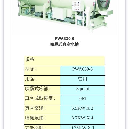
PWA630-6
噴霧式真空水槽
規格
型號
:
PWA630-6
用途
:
管用
噴霧式冷卻
:
8 point
真空成型長度
:
6M
真空泵浦
:
5.5KW X 2
噴霧泵浦
:
3.7KW X 4
前後移動
:
0.75KW X 1