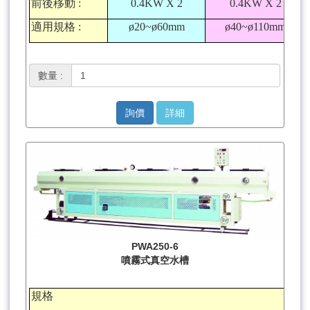
前後移動
:
0.4KW X 2
0.4KW X 2
適用規格
:
ø20~ø60mm
ø40~ø110mm
數量 :
詢價
詳細
PWA250-6
噴霧式真空水槽
規格