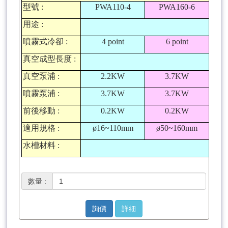
型號
:
PWA110-4
PWA160-6
P
用途
:
噴霧式冷卻
:
4 point
6 point
真空成型長度
:
真空泵浦
:
2.2KW
3.7KW
噴霧泵浦
:
3.7KW
3.7KW
前後移動
:
0.2KW
0.2KW
適用規格
:
ø16~110mm
ø50~160mm
ø
水槽材料
:
數量 :
詢價
詳細