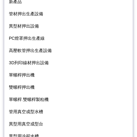
新產品
管材押出生產設備
異型材押出設備
PC燈罩押出生產線
高壓軟管押出生產設備
3D列印線材押出設備
單螺桿押出機
雙螺桿押出機
單螺桿.雙螺桿製粒機
管用真空成型水槽
異型用真空成型台
異型用冷卻水槽