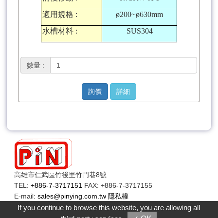
適用規格
:
ø200~ø630mm
水槽材料
:
SUS304
數量 :
詢價
詳細
高雄市仁武區竹後里竹門巷8號
TEL:
+886-7-3717151
FAX: +886-7-3717155
E-mail:
sales@pinying.com.tw
隱私權
Copyright © 品穎機械有限公司
If you continue to browse this website, you are allowing all
您是本站第
1114594
位訪客