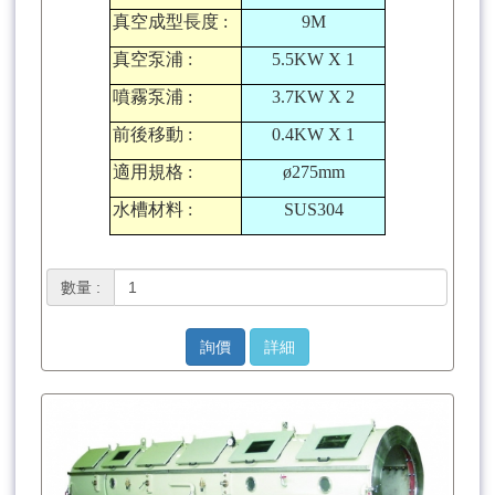
真空成型長度
:
9M
真空泵浦
:
5.5KW X 1
噴霧泵浦
:
3.7KW X 2
前後移動
:
0.4KW X 1
適用規格
:
ø275mm
水槽材料
:
SUS304
數量 :
詢價
詳細