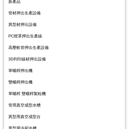
新產品
管材押出生產設備
異型材押出設備
PC燈罩押出生產線
高壓軟管押出生產設備
3D列印線材押出設備
單螺桿押出機
雙螺桿押出機
單螺桿.雙螺桿製粒機
管用真空成型水槽
異型用真空成型台
異型用冷卻水槽