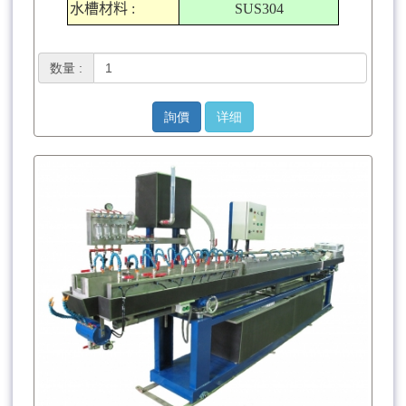
水槽材料
:
SUS304
数量 :
詢價
详细