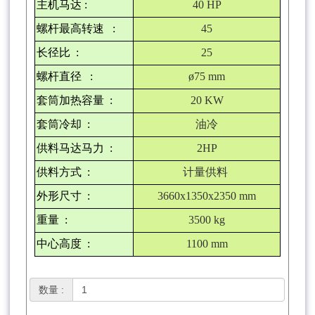
主机马达
:
40 HP
螺杆最高转速
:
45
长径比
:
25
螺杆直径
:
ø75 mm
套筒加热容量
:
20 KW
套筒冷却
:
油冷
供料马达马力
:
2HP
供料方式
:
计量供料
外形尺寸
:
3660x1350x2350 mm
重量
:
3500 kg
中心高度
:
1100 mm
数量 :