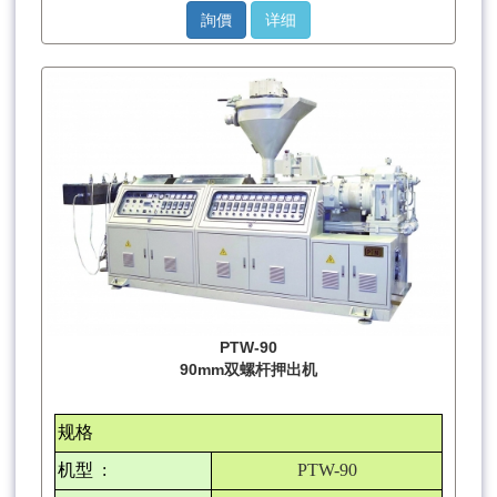
詢價
详细
PTW-90
90mm双螺杆押出机
规格
机型
:
PTW-90