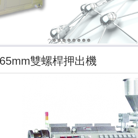
65mm雙螺桿押出機