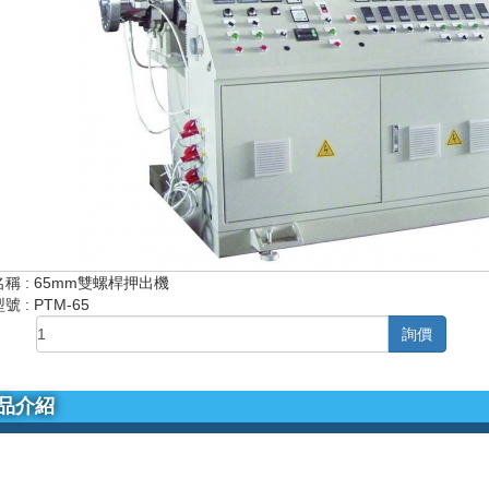
稱 : 65mm雙螺桿押出機
號 : PTM-65
:
詢價
品介紹