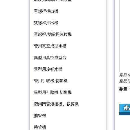
單螺桿押出機
雙螺桿押出機
單螺桿.雙螺桿製粒機
管用真空成型水槽
異型用真空成型台
異型用冷卻水槽
產品名
管用引取機.切斷機
產品型
數量 
異型用引取機.切斷機
塑鋼門窗熔接機、裁剪機
產
擴管機
捲管機