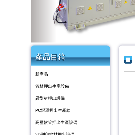
產品目錄
新產品
管材押出生產設備
異型材押出設備
PC燈罩押出生產線
高壓軟管押出生產設備
3D列印線材押出設備