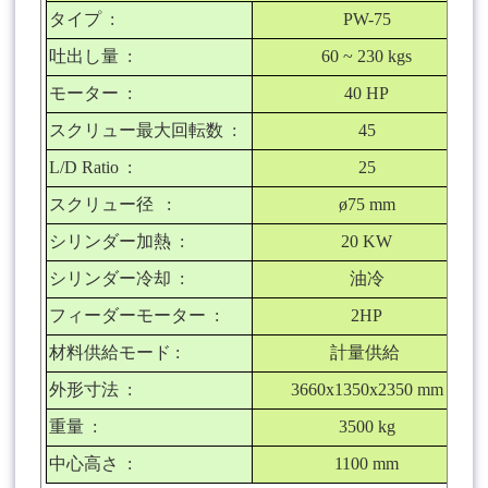
タイプ
:
PW-75
吐出し量
:
60 ~ 230 kgs
モーター
:
40 HP
スクリュー最大回転数
:
45
L/D Ratio :
25
スクリュー径
:
ø75 mm
シリンダー加熱
:
20 KW
シリンダー冷却
:
油冷
フィーダーモーター
:
2HP
材料供給モード
:
計量供給
外形寸法
:
3660x1350x2350 mm
重量
:
3500 kg
中心高さ
:
1100 mm