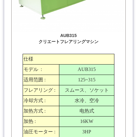
AUB315
クリエートフレアリングマシン
仕様
モデル
:
AUB315
适用范囲
:
125~315
フレアリング
:
スムース、ソケット
冷却方式
:
水冷、空冷
加热方式
:
电热式
加热
:
16KW
油圧モーター
:
3HP