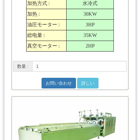
加热方式
:
水冷式
加热
:
30KW
油圧モーター
:
3HP
総电量
:
35KW
真空モーター
:
2HP
数量 :
お問い合わせ
詳しい