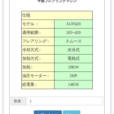
平面フレアリングマシン
仕様
モデル
:
AUP420
適用範囲
:
165~420
フレアリング
:
スムース
冷却方式
:
水冷式
加熱方式
:
電熱式
加熱
:
10KW
油圧モーター
:
2HP
総電量
:
14KW
数量 :