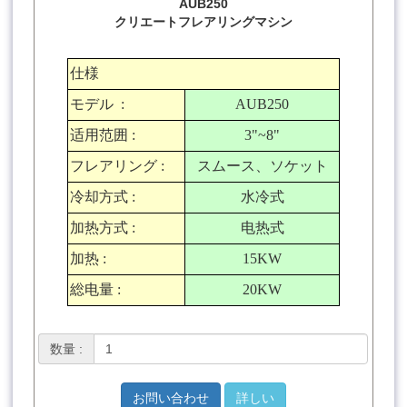
AUB250
クリエートフレアリングマシン
仕様
モデル
:
AUB250
适用范囲
:
3"~8"
フレアリング
:
スムース、ソケット
冷却方式
:
水冷式
加热方式
:
电热式
加热
:
15KW
総电量
:
20KW
数量 :
お問い合わせ
詳しい