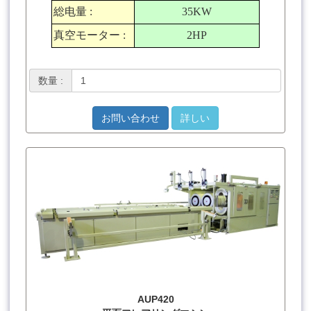
総电量
:
35KW
真空モーター
:
2HP
数量 :
お問い合わせ
詳しい
AUP420