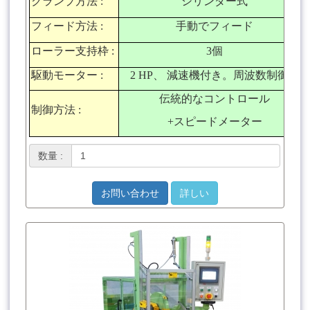
クランプ方法
:
シリンダー式
フィード方法
:
手動でフィード
ローラー支持枠
:
3
個
駆動モーター
:
2 HP
、 減速機付き。周波数制御。
伝統的なコントロール
制御方法
:
+
スピードメーター
数量 :
お問い合わせ
詳しい