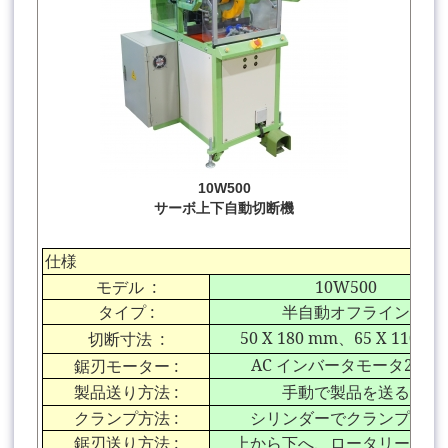
10W500
サーボ上下自動切断機
仕様
モデル
:
10W500
タイプ
:
半自動オフライン
50 X 180 mm
、
65 X 110 m
切断寸法
:
AC
インバータモータ
2 HP
鋸刃モーター
:
製品送り方法
:
手動で製品を送る
クランプ方法
:
シリンダーでクランプする
鋸刃送り方法
:
上から下へ、ロータリーナイ