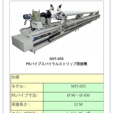
SHT-055
PEパイプスパイラルストリップ溶接機
仕様
モデル
:
SHT-055
PE
パイプ寸法
:
Ø 90 ~ Ø 450
溶接長さ
:
12 M