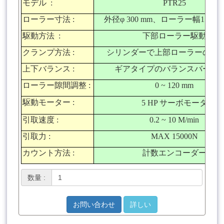
モデル
:
PTR25
ローラー寸法
:
外径φ
300 mm
、ローラー幅
1500 
駆動方法
:
下部ローラー駆動
クランプ方法
:
シリンダーで上部ローラーのク
上下バランス
:
ギアタイプのバランスバーを
ローラー隙間調整
:
0 ~ 120 mm
駆動モーター
:
5 HP サーボモータ
引取速度
:
0.2 ~ 10 M/min
引取力
:
MAX 15000N
カウント方法
:
計数エンコーダー
数量 :
お問い合わせ
詳しい