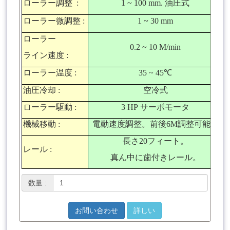
ローラー調整
:
1 ~ 100 mm.
油圧式
ローラー微調整
:
1 ~ 30 mm
ローラー
0.2 ~ 10 M/min
ライン
速度
:
ローラー温度
:
35 ~ 45
℃
油圧冷却
:
空冷式
ローラー駆動
:
3 HP
サーボモータ
機械移動
:
電動速度調整。前後
6M
調整可能。
長さ
20
フィート。
レール
:
真ん中に歯付きレール。
数量 :
お問い合わせ
詳しい