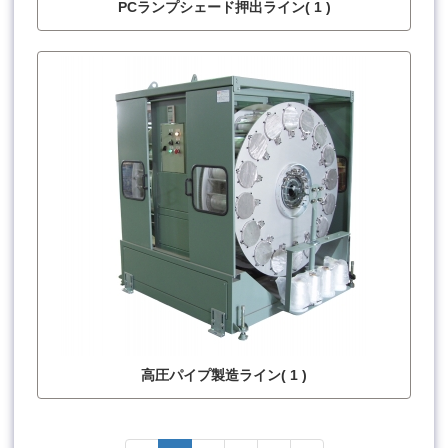
PCランプシェード押出ライン
( 1 )
高圧パイプ製造ライン
( 1 )