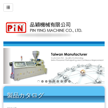
製品カタログ