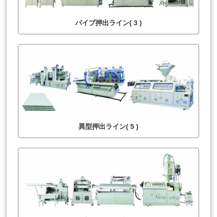
パイプ押出ライン
( 3 )
異型押出ライン
( 5 )