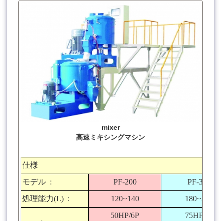
mixer
高速ミキシングマシン
仕様
モデル
:
PF-200
PF-300
処理能力
(L) :
120~140
180~210
50HP/6P
75HP/6P