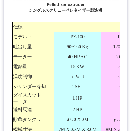
Pellettizer-extruder
シングルスクリューペレタイザー製造機
仕様
モデル
:
PY-100
PY-12
吐出し量
:
90~160 Kg
120~200
モーター
:
40 HP AC
50 HP 
電熱量
:
16 KW
20 K
温度制御
:
5 Point
6 Poin
シリンダー冷却
:
4 SET
4 SET
ダイスカット
1 HP
1 HP
モーター
:
送料馬達
:
2 HP
3 HP
貯蔵タンク
:
ø770 X 2M
ø770 X 
機械寸法
:
7M X 2.3M X 3.6M
8M X 2.3M 