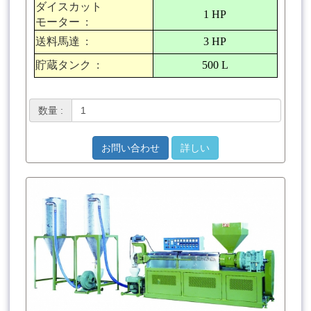
ダイスカット
1 HP
モーター
:
送料馬達
:
3 HP
貯蔵タンク
:
500 L
数量 :
お問い合わせ
詳しい