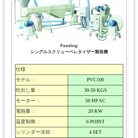
Feeding
シングルスクリューペレタイザー製造機
仕様
モデル
:
PVC100
吐出し量
:
30-50 KGS
モーター
:
50 HP AC
電熱量
:
20 KW
温度制御
:
6 POINT
シリンダー冷却
:
4 SET