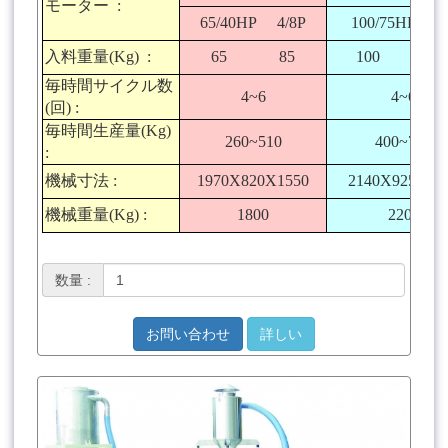
モーター
:
65/40HP
4/8P
100/75HP
4/
入料重量
(Kg) :
65
85
100
13
毎時間サイクル数
4~6
4~6
(
回
) :
毎時間生産量
(Kg)
260~510
400~780
:
機械寸法
:
1970X820X1550
2140X925X16
機械重量
(Kg) :
1800
2200
数量 :
お問い合わせ
詳しい