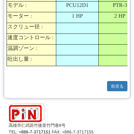
モデル
:
PCU12D1
PTR-3
モーター
:
1 HP
2 HP
スクリュー径
:
速度コントロール
:
温調ゾーン
:
吐出し量
:
前戻る
高雄市仁武區竹後里竹門巷8号
TEL:
+886-7-3717151
FAX: +886-7-3717155